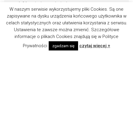
Oferty i rekomendacje dopasowane
W naszym serwisie wykorzystujemy pliki Cookies. Są one
do indywidualnych potrzeb Klienta.
zapisywane na dysku urządzenia końcowego użytkownika w
celach statystycznych oraz ułatwienia korzystania z serwisu.
Ustawienia te zawsze można zmienić. Szczegółowe
informacje o plikach Cookies znajdują się w Polityce
Prywatności
czytaj więcej +
zgadzam się
Grupa Brokerska QUANTUM Sp. z o.o.
ul. Narutowicza 48
90-135 Łódź
tel. (42) 253 80 01 fax. (42) 253 80 10